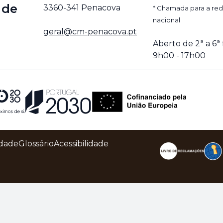
 de
3360-341 Penacova
* Chamada para a red
nacional
geral@cm-penacova.pt
Aberto de 2ª a 6ª 
9h00 - 17h00
idade
Glossário
Acessibilidade