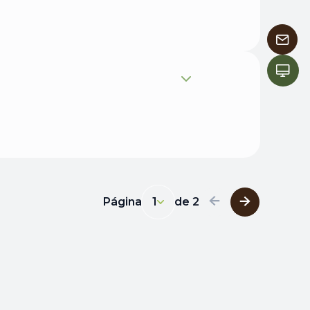
Expandir
Página
1
de
2
1