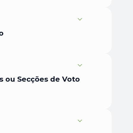
Expandir
o
Expandir
as ou Secções de Voto
Expandir