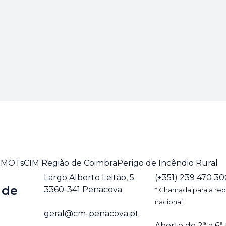
 PMOTs
CIM Região de Coimbra
Perigo de Incêndio Rural
Largo Alberto Leitão, 5
(+351) 239 470 30
 de
3360-341 Penacova
* Chamada para a red
nacional
geral@cm-penacova.pt
Aberto de 2ª a 6ª 