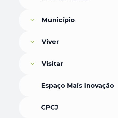
u de Município
Município
bmenu de Viver
Viver
menu de Visitar
Visitar
Espaço Mais Inovação
CPCJ