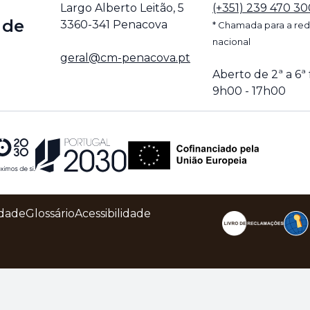
Largo Alberto Leitão, 5
(+351) 239 470 30
 de
3360-341 Penacova
* Chamada para a red
nacional
geral@cm-penacova.pt
Aberto de 2ª a 6ª 
9h00 - 17h00
idade
Glossário
Acessibilidade