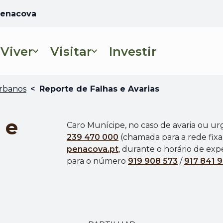
 Penacova
Viver
Visitar
Investir
Abre num novo se
Urbanos
<
Reporte de Falhas e Avarias
 e
Caro Munícipe, no caso de avaria ou ur
239 470 000
(c
hamada para a rede fixa
penacova.pt
, durante o horário de expe
para o número
919 908 573
/
917 841 