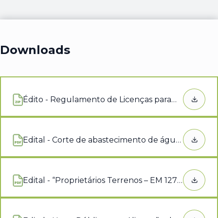
Downloads
Édito - Regulamento de Licenças para
Abre num novo separador
Instalações Elétricas
Edital - Corte de abastecimento de água
Abre num novo separador
devido à execução da empreitada de
obras públicas “Regeneração Urbana de
Penacova-Largo D. Amélia e Rua de São
Edital - “Proprietários Terrenos – EM 1277
Abre num novo separador
João” nas localizações abaixo
Paradela de Lorvão/São Mamede”, no
mencionadas, no 23 de julho de 2026
âmbito da realização dos trabalhos de
entre as 8h00 e as 15h00, a cargo do
“Pavimentações na Freguesia de Lorvão